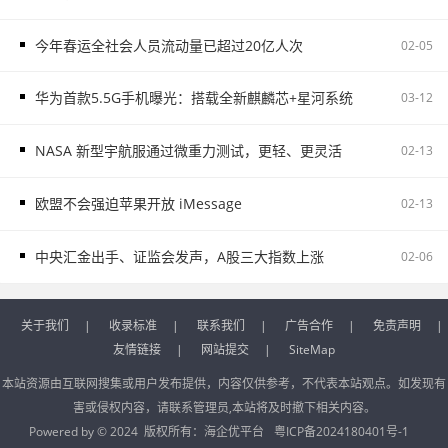
今年春运全社会人员流动量已超过20亿人次
02-05
华为首款5.5G手机曝光：搭载全新麒麟芯+星河系统
03-12
NASA 新型宇航服通过微重力测试，更轻、更灵活
02-13
欧盟不会强迫苹果开放 iMessage
02-13
中央汇金出手、证监会发声，A股三大指数上涨
02-06
关于我们
|
收录标准
|
联系我们
|
广告合作
|
免责声明
|
友情链接
|
网站提交
|
SiteMap
本站资源由互联网搜集或用户发布提供，内容仅供参考，不代表本站观点。如发现有
害或侵权内容，请联系管理员,本站将及时撤下相关内容。
Powered by © 2024 版权所有：
海企优平台
粤ICP备2024180401号-1