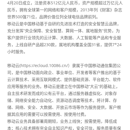
4月20日成立，注册资本512亿元人民币，资产规模超过万亿元人
民币，拥有全球第一的网络和客户规模，2013年列《财富》杂志
世界500强71位，品牌价值位列全球电信品牌前列。
移动云是中国移动基于自研的先进技术打造的安全智慧云品牌，
充分发挥“央企保障、安全智慧、算网一体、属地服务”优势，为
客户提供行业领先的云计算、大数据、人工智能等产品和专业服
务，上线自研产品超230款，属地机构覆盖全国31省，提供7*24
小时服务。
移动云(https://ecloud.10086.cn/）隶属于中国移动通信集团公
司，是中国移动面向政企、事业单位、开发者等客户推出的基于
云计算技术、采用互联网模式、提供基础资源、平台能力、软件
应用等服务的业务。移动云是建立在中国移动“大云”的基础上，
自主技术研发而成的公有云平台，通过服务器虚拟化、对象存
储、网络安全能力自动化、资源动态调度等技术，将计算、存
储、网络、安全、大数据、开放云市场等作为服务提供，客户根
据其应用的需要可以按需使用、按使用付费。
移动云业务具备部署周期短，业务上线快；按需使用，降低成
本；核心技术拥有完全自主知识产权，安全可信，服务质量有保