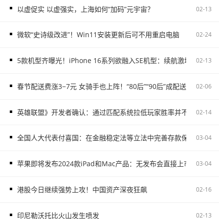
以虚促实 以虚强实，上海如何“加码”元宇宙？
02-13
微软“史诗级改进”！Win11安装更新后可不用重启电脑
02-24
5款机型齐曝光！iPhone 16系列欲融入SE机型：续航激增、8G内存
02-13
春节配送费涨3−7元 女骑手也上阵！“80后”“90后”成配送主力
02-06
英雄联盟》开发者确认：通过匹配系统拉低玩家胜率并不存在
02-14
全国人大代表付喜国：在金融稳定法等立法中完善存款保险制度
03-04
苹果即将发布2024款iPad和Mac产品：无发布会直接上市
03-04
港股今日继续强势上攻！中国资产深夜狂飙
02-16
印尼勒沃托比火山发生喷发
02-13