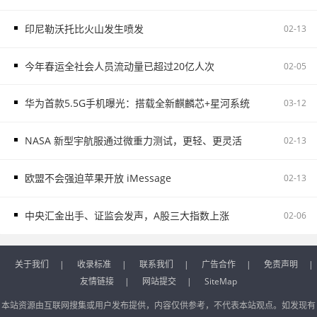
印尼勒沃托比火山发生喷发
02-13
今年春运全社会人员流动量已超过20亿人次
02-05
华为首款5.5G手机曝光：搭载全新麒麟芯+星河系统
03-12
NASA 新型宇航服通过微重力测试，更轻、更灵活
02-13
欧盟不会强迫苹果开放 iMessage
02-13
中央汇金出手、证监会发声，A股三大指数上涨
02-06
关于我们
|
收录标准
|
联系我们
|
广告合作
|
免责声明
|
友情链接
|
网站提交
|
SiteMap
本站资源由互联网搜集或用户发布提供，内容仅供参考，不代表本站观点。如发现有