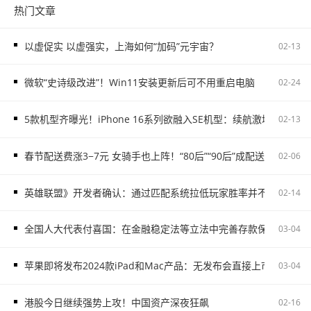
热门文章
以虚促实 以虚强实，上海如何“加码”元宇宙？
02-13
微软“史诗级改进”！Win11安装更新后可不用重启电脑
02-24
5款机型齐曝光！iPhone 16系列欲融入SE机型：续航激增、8G内存
02-13
春节配送费涨3−7元 女骑手也上阵！“80后”“90后”成配送主力
02-06
英雄联盟》开发者确认：通过匹配系统拉低玩家胜率并不存在
02-14
全国人大代表付喜国：在金融稳定法等立法中完善存款保险制度
03-04
苹果即将发布2024款iPad和Mac产品：无发布会直接上市
03-04
港股今日继续强势上攻！中国资产深夜狂飙
02-16