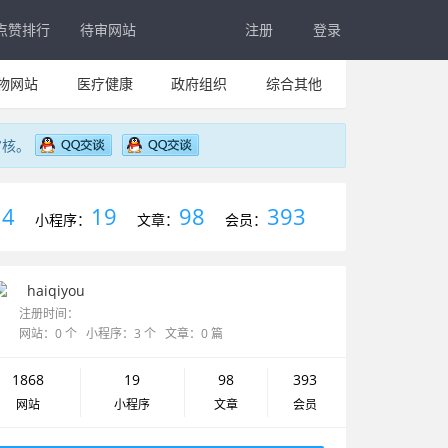
点赞排行
待审网站
注册
登录
物网站
医疗健康
政府组织
综合其他
审核。
4
19
98
393
：
小程序：
文章：
会员：
haiqiyou
注册时间：
网站：0 个 小程序：3 个 文章：0 篇
1868
19
98
393
网站
小程序
文章
会员