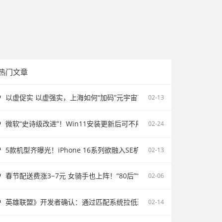
热门文章
以虚促实 以虚强实，上海如何“加码”元宇宙？
02-13
微软“史诗级改进”！Win11安装更新后可不用重启电脑
02-24
5款机型齐曝光！iPhone 16系列欲融入SE机型：续航激增、8G内存、5
02-13
春节配送费涨3−7元 女骑手也上阵！“80后”“90后”成配送主力
02-06
英雄联盟》开发者确认：通过匹配系统拉低玩家胜率并不存在
02-14