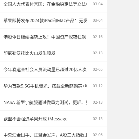
全国人大代表付喜国：在金融稳定法等立法中完善存款保险制度
03-04
苹果即将发布2024款iPad和Mac产品：无发布会直接上市
03-04
港股今日继续强势上攻！中国资产深夜狂飙
02-16
印尼勒沃托比火山发生喷发
02-13
今年春运全社会人员流动量已超过20亿人次
02-05
华为首款5.5G手机曝光：搭载全新麒麟芯+星河系统
03-12
NASA 新型宇航服通过微重力测试，更轻、更灵活
02-13
欧盟不会强迫苹果开放 iMessage
02-13
中央汇金出手、证监会发声，A股三大指数上涨
02-06