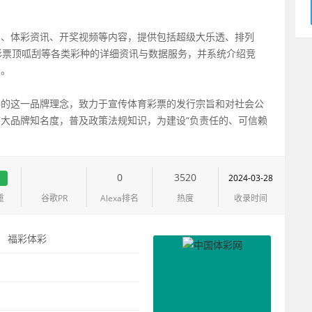
息、体彩资讯、开奖视频等内容，提供包括超级大乐透、排列
开型彩票顶呱刮等各类彩种的详细资讯与数据服务，并系统介绍竞
法。
彩票的这一品牌理念，致力于宣传体育彩票的发行宗旨和对社会公
大品牌知名度，普及政策法规知识，为建设“负责任的、可信赖
1
0
3520
2024-03-28
重
谷歌PR
Alexa排名
热度
收录时间
：
福彩体彩
：