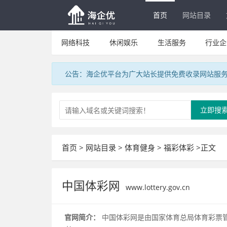
首页
网站目录
网络科技
休闲娱乐
生活服务
行业企
公告：海企优平台为广大站长提供免费收录网站服
立即搜
首页
>
网站目录
>
体育健身
>
福彩体彩
>正文
中国体彩网
www.lottery.gov.cn
官网简介：
中国体彩网是由国家体育总局体育彩票