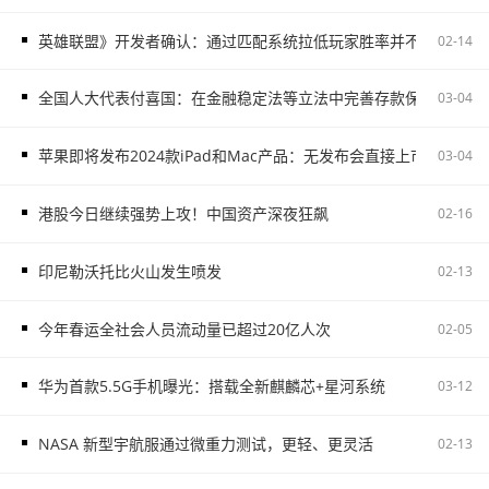
英雄联盟》开发者确认：通过匹配系统拉低玩家胜率并不存在
02-14
全国人大代表付喜国：在金融稳定法等立法中完善存款保险制度
03-04
苹果即将发布2024款iPad和Mac产品：无发布会直接上市
03-04
港股今日继续强势上攻！中国资产深夜狂飙
02-16
印尼勒沃托比火山发生喷发
02-13
今年春运全社会人员流动量已超过20亿人次
02-05
华为首款5.5G手机曝光：搭载全新麒麟芯+星河系统
03-12
NASA 新型宇航服通过微重力测试，更轻、更灵活
02-13