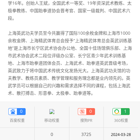
学16年。创始人王斌，全国武术一等奖、19年资深武术教练、太
极拳教练、中国跆拳道协会晋考官、国家一级裁判、中国武术六
段。
上海英武功夫学员至今共赢得了国际100余枚金牌和上海市1000
余枚金牌、上海精武体育总会授予“上海精武体育总会英武训练基
地”是上海市长宁区武术协会办公地、全国十佳场馆俱乐部、上海
市武术协会武术二段位评级办公室、长宁区青少年武术训练基
地、上海市跆拳道团体会员、上海武术、跆拳道英武晋级考场，
英武致力于将中国武术传统文化发扬光大。上海英武功夫馆的功
夫教学、教练员素质、教学管理和服务理念都是业内领先的。英
武学员可以根据自己的兴趣和需求选择不同的课程，包括上海武
术、散打搏击、形意拳、太极拳、跆拳道等。
0
0
1
百度权重
移动权重
搜狗PR
360权重
0
3725
2024-03-28