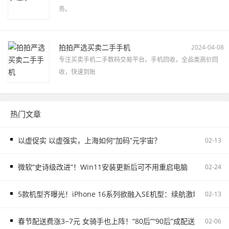
务。
拍拍严选买卖二手手机
2024-04-08
专注买卖手机二手数码交易平台。手机回收，全品类高价回
收，快速到账
热门文章
以虚促实 以虚强实，上海如何“加码”元宇宙？
02-13
微软“史诗级改进”！Win11安装更新后可不用重启电脑
02-24
5款机型齐曝光！iPhone 16系列欲融入SE机型：续航激增、8G内存
02-13
春节配送费涨3−7元 女骑手也上阵！“80后”“90后”成配送主力
02-06