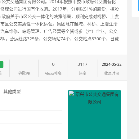
绍兴市公共交通集团有限公司。2014年按照市委市政府公交国有化
理公司进行国有化收购。2017年，分别以51%的股份，控股
委市政府关于市区公交一体化的决策部署，顺利完成对柯桥、上虞
了市区公交实质性一体化运营。集团除在越城、柯桥、上虞注册
及汽车维修、站场管理、广告经营等全资或参（控）企业。公交
46辆，营运线路325条，公交场站74个，公交站点8300个，日载
。
1
0
3117
2024-05-22
重
谷歌PR
Alexa排名
热度
收录时间
：
其他类型
：