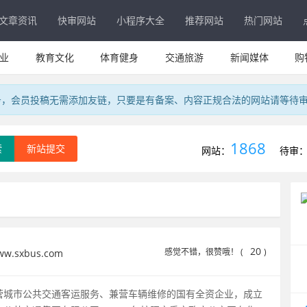
文章资讯
快审网站
小程序大全
推荐网站
热门网站
业
教育文化
体育健身
交通旅游
新闻媒体
购
务，会员投稿无需添加友链，只要是有备案、内容正规合法的网站请等待
1868
索
新站提交
网站：
待审
20
感觉不错，很赞哦！ (
)
w.sxbus.com
营城市公共交通客运服务、兼营车辆维修的国有全资企业，成立