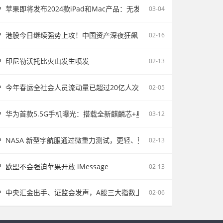
苹果即将发布2024款iPad和Mac产品：无发布会直接上市
03-04
港股今日继续强势上攻！中国资产深夜狂飙
02-16
印尼勒沃托比火山发生喷发
02-13
今年春运全社会人员流动量已超过20亿人次
02-05
华为首款5.5G手机曝光：搭载全新麒麟芯+星河系统
03-12
NASA 新型宇航服通过微重力测试，更轻、更灵活
02-13
欧盟不会强迫苹果开放 iMessage
02-13
中央汇金出手、证监会发声，A股三大指数上涨
02-06