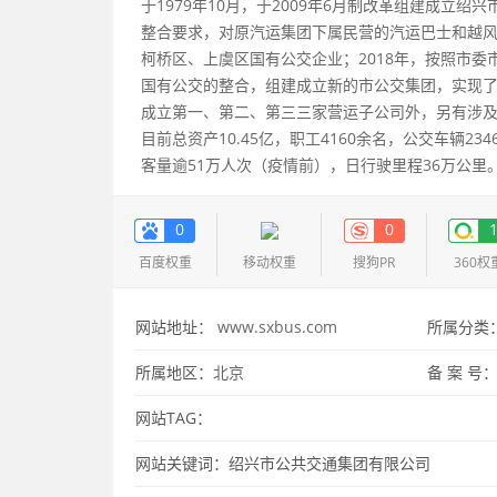
于1979年10月，于2009年6月制改革组建成立
整合要求，对原汽运集团下属民营的汽运巴士和越风修
柯桥区、上虞区国有公交企业；2018年，按照市
国有公交的整合，组建成立新的市公交集团，实现
成立第一、第二、第三三家营运子公司外，另有涉
目前总资产10.45亿，职工4160余名，公交车辆23
客量逾51万人次（疫情前），日行驶里程36万公里
0
0
百度权重
移动权重
搜狗PR
360权
网站地址：
www.sxbus.com
所属分类
所属地区：
北京
备 案 号
网站TAG：
网站关键词：绍兴市公共交通集团有限公司