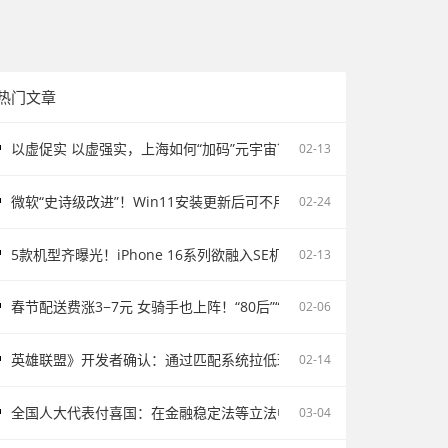
热门文章
以虚促实 以虚强实，上海如何“加码”元宇宙？
02-13
微软“史诗级改进”！Win11安装更新后可不用重启电脑
02-24
5款机型齐曝光！iPhone 16系列欲融入SE机型：续航激增、8G内存、5
02-13
春节配送费涨3−7元 女骑手也上阵！“80后”“90后”成配送主力
02-06
英雄联盟》开发者确认：通过匹配系统拉低玩家胜率并不存在
02-14
全国人大代表付喜国：在金融稳定法等立法中完善存款保险制度
03-04