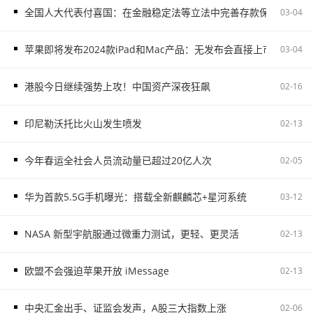
全国人大代表付喜国：在金融稳定法等立法中完善存款保险制度
03-04
苹果即将发布2024款iPad和Mac产品：无发布会直接上市
03-04
港股今日继续强势上攻！中国资产深夜狂飙
02-16
印尼勒沃托比火山发生喷发
02-13
今年春运全社会人员流动量已超过20亿人次
02-05
华为首款5.5G手机曝光：搭载全新麒麟芯+星河系统
03-12
NASA 新型宇航服通过微重力测试，更轻、更灵活
02-13
欧盟不会强迫苹果开放 iMessage
02-13
中央汇金出手、证监会发声，A股三大指数上涨
02-06