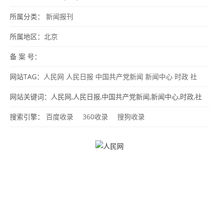
所属分类：
新闻报刊
所属地区：
北京
备 案 号：
网站TAG：
人民网
人民日报
中国共产党新闻
新闻中心
时政
社
会
地方
地方领导
经济
能源环保
跨国公司
新农村
教育
科技
文
网站关键词：人民网,人民日报,中国共产党新闻,新闻中心,时政,社
化
饮食
娱乐
旅游
游戏
短信
彩信
会,地方,地方领导,经济,能源环保,跨国公司,新农村,教育,科技,文化,饮
搜索引擎：
百度收录
360收录
搜狗收录
食,娱乐,旅游,游戏,短信,彩信,