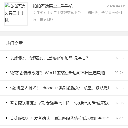
拍拍严选买卖二手手机
2024-04-08
专注买卖手机二手数码交易平台。手机回收，全品类高价回
收，快速到账
热门文章
以虚促实 以虚强实，上海如何“加码”元宇宙？
02-13
微软“史诗级改进”！Win11安装更新后可不用重启电脑
02-24
5款机型齐曝光！iPhone 16系列欲融入SE机型：续航激增、8G内存
02-13
春节配送费涨3−7元 女骑手也上阵！“80后”“90后”成配送主力
02-06
英雄联盟》开发者确认：通过匹配系统拉低玩家胜率并不存在
02-14