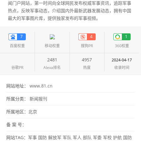
闻门户网站，第一时间向全球网民发布权威军事资讯，追踪军事
热点，反映军事动态，介绍国内外最新武器发展动态，拥有中国
最大的军事图片库，提供独家发布的军事视频。
7
4
1
百度权重
移动权重
搜狗PR
360权重
2481
4957
2024-04-17
谷歌PR
Alexa排名
热度
收录时间
网站地址：
www.81.cn
所属分类：
新闻报刊
所属地区：
北京
备 案 号：
网站TAG：
军事
国防
解放军
军队
军人
部队
军委
军校
护航
国防