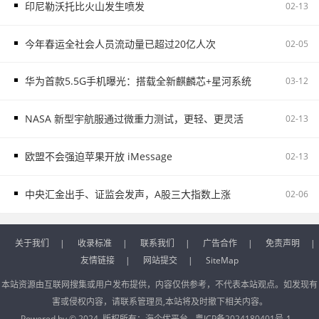
印尼勒沃托比火山发生喷发
02-13
今年春运全社会人员流动量已超过20亿人次
02-05
华为首款5.5G手机曝光：搭载全新麒麟芯+星河系统
03-12
NASA 新型宇航服通过微重力测试，更轻、更灵活
02-13
欧盟不会强迫苹果开放 iMessage
02-13
中央汇金出手、证监会发声，A股三大指数上涨
02-06
关于我们
|
收录标准
|
联系我们
|
广告合作
|
免责声明
|
友情链接
|
网站提交
|
SiteMap
本站资源由互联网搜集或用户发布提供，内容仅供参考，不代表本站观点。如发现有
害或侵权内容，请联系管理员,本站将及时撤下相关内容。
Powered by © 2024 版权所有：
海企优平台
粤ICP备2024180401号-1