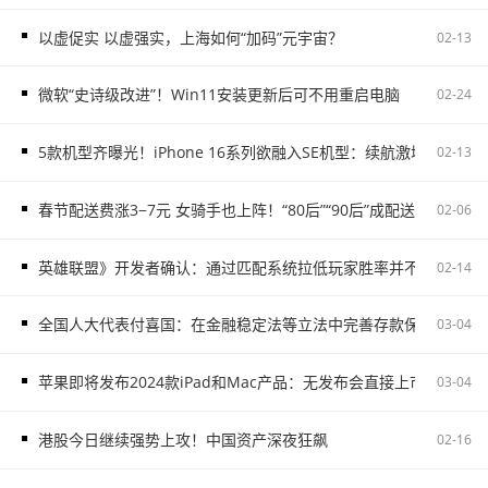
以虚促实 以虚强实，上海如何“加码”元宇宙？
02-13
微软“史诗级改进”！Win11安装更新后可不用重启电脑
02-24
5款机型齐曝光！iPhone 16系列欲融入SE机型：续航激增、8G内存
02-13
春节配送费涨3−7元 女骑手也上阵！“80后”“90后”成配送主力
02-06
英雄联盟》开发者确认：通过匹配系统拉低玩家胜率并不存在
02-14
全国人大代表付喜国：在金融稳定法等立法中完善存款保险制度
03-04
苹果即将发布2024款iPad和Mac产品：无发布会直接上市
03-04
港股今日继续强势上攻！中国资产深夜狂飙
02-16