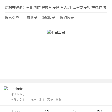
生
女兵
军事图片
军医
网站关键词：军事,国防,解放军,军队,军人,部队,军委,军校,护航,国防
生,女兵,军事图片,军医
搜索引擎：
百度收录
360收录
搜狗收录
admin
注册时间：
网站：0 个 小程序：3 个 文章：0 篇
1868
19
98
393