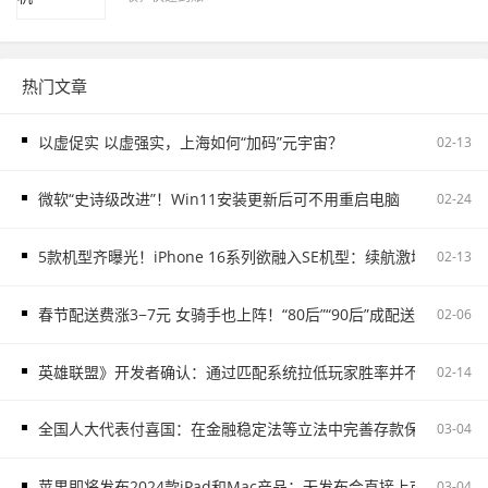
热门文章
以虚促实 以虚强实，上海如何“加码”元宇宙？
02-13
微软“史诗级改进”！Win11安装更新后可不用重启电脑
02-24
5款机型齐曝光！iPhone 16系列欲融入SE机型：续航激增、8G内存
02-13
春节配送费涨3−7元 女骑手也上阵！“80后”“90后”成配送主力
02-06
英雄联盟》开发者确认：通过匹配系统拉低玩家胜率并不存在
02-14
全国人大代表付喜国：在金融稳定法等立法中完善存款保险制度
03-04
苹果即将发布2024款iPad和Mac产品：无发布会直接上市
03-04