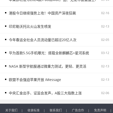
港股今日继续强势上攻！中国资产深夜狂飙
02-16
印尼勒沃托比火山发生喷发
02-13
今年春运全社会人员流动量已超过20亿人次
02-05
华为首款5.5G手机曝光：搭载全新麒麟芯+星河系统
03-12
NASA 新型宇航服通过微重力测试，更轻、更灵活
02-13
欧盟不会强迫苹果开放 iMessage
02-13
中央汇金出手、证监会发声，A股三大指数上涨
02-06
关于我们
|
收录标准
|
联系我们
|
广告合作
|
免责声明
|