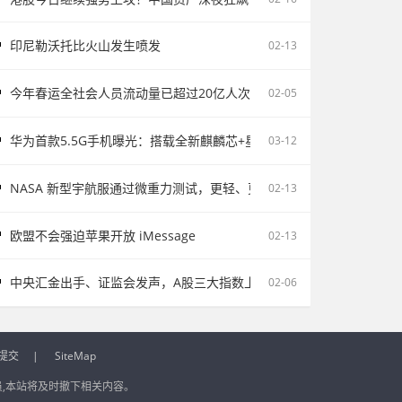
印尼勒沃托比火山发生喷发
02-13
今年春运全社会人员流动量已超过20亿人次
02-05
华为首款5.5G手机曝光：搭载全新麒麟芯+星河系统
03-12
NASA 新型宇航服通过微重力测试，更轻、更灵活
02-13
欧盟不会强迫苹果开放 iMessage
02-13
中央汇金出手、证监会发声，A股三大指数上涨
02-06
提交
|
SiteMap
,本站将及时撤下相关内容。