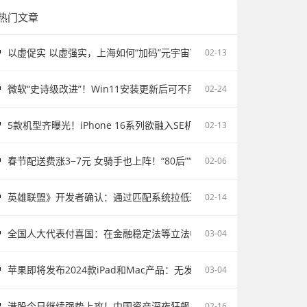
热门文章
以虚促实 以虚强实，上海如何“加码”元宇宙？
02-13
微软“史诗级改进”！Win11安装更新后可不用重启电脑
02-24
5款机型齐曝光！iPhone 16系列欲融入SE机型：续航激增、8G内存、5
02-13
春节配送费涨3−7元 女骑手也上阵！“80后”“90后”成配送主力
02-06
英雄联盟》开发者确认：通过匹配系统拉低玩家胜率并不存在
02-14
全国人大代表付喜国：在金融稳定法等立法中完善存款保险制度
03-04
苹果即将发布2024款iPad和Mac产品：无发布会直接上市
03-04
港股今日继续强势上攻！中国资产深夜狂飙
02-16