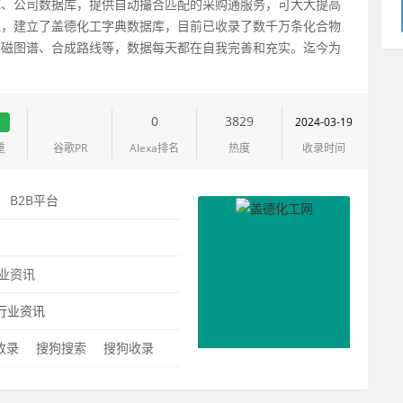
库、公司数据库，提供自动撮合匹配的采购通服务，可大大提高
理，建立了盖德化工字典数据库，目前已收录了数千万条化合物
核磁图谱、合成路线等，数据每天都在自我完善和充实。迄今为
1
0
3829
2024-03-19
重
谷歌PR
Alexa排名
热度
收录时间
：
B2B平台
：
业资讯
行业资讯
0收录
搜狗搜索
搜狗收录