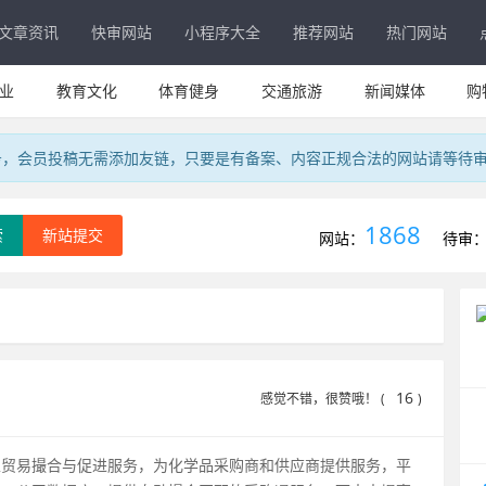
文章资讯
快审网站
小程序大全
推荐网站
热门网站
业
教育文化
体育健身
交通旅游
新闻媒体
购
务，会员投稿无需添加友链，只要是有备案、内容正规合法的网站请等待
1868
索
新站提交
网站：
待审
16
感觉不错，很赞哦！ (
)
性贸易撮合与促进服务，为化学品采购商和供应商提供服务，平