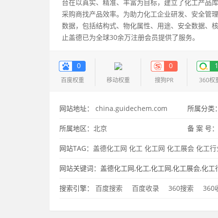
台在以真实、精准、丰富为目标，建立了化工产品
采购商找产品效率。为助力化工企业研发、安全管
数据，包括结构式、物化属性、用途、安全数据、
止盖德已为全球30余万注册会员提供了服务。
0
0
百度权重
移动权重
搜狗PR
360权
网站地址：
china.guidechem.com
所属分类
所属地区：
北京
备 案 号
网站TAG：
盖德化工网
化工
化工网
化工展会
化工行
网站关键词：盖德化工网,化工,化工网,化工展会,化工
搜索引擎：
百度搜索
百度收录
360搜索
36