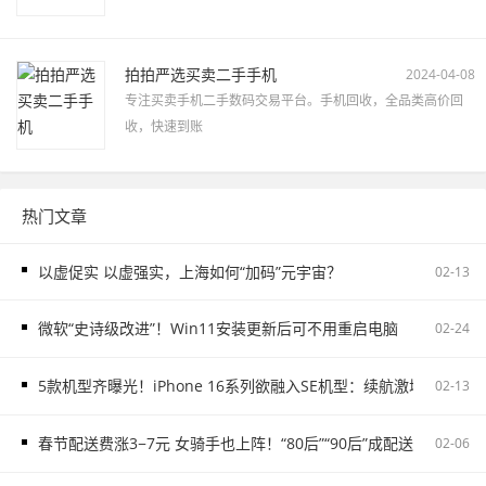
拍拍严选买卖二手手机
2024-04-08
专注买卖手机二手数码交易平台。手机回收，全品类高价回
收，快速到账
热门文章
以虚促实 以虚强实，上海如何“加码”元宇宙？
02-13
微软“史诗级改进”！Win11安装更新后可不用重启电脑
02-24
5款机型齐曝光！iPhone 16系列欲融入SE机型：续航激增、8G内存
02-13
春节配送费涨3−7元 女骑手也上阵！“80后”“90后”成配送主力
02-06