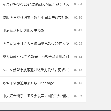
苹果即将发布2024款iPad和Mac产品：无发布会直接上市
03-04
港股今日继续强势上攻！中国资产深夜狂飙
02-16
印尼勒沃托比火山发生喷发
02-13
今年春运全社会人员流动量已超过20亿人次
02-05
华为首款5.5G手机曝光：搭载全新麒麟芯+星河系统
03-12
NASA 新型宇航服通过微重力测试，更轻、更灵活
02-13
欧盟不会强迫苹果开放 iMessage
02-13
中央汇金出手、证监会发声，A股三大指数上涨
02-06