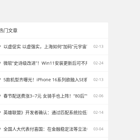
热门文章
以虚促实 以虚强实，上海如何“加码”元宇宙？
02-13
微软“史诗级改进”！Win11安装更新后可不用重启电脑
02-24
5款机型齐曝光！iPhone 16系列欲融入SE机型：续航激增、8G内存、5
02-13
春节配送费涨3−7元 女骑手也上阵！“80后”“90后”成配送主力
02-06
英雄联盟》开发者确认：通过匹配系统拉低玩家胜率并不存在
02-14
全国人大代表付喜国：在金融稳定法等立法中完善存款保险制度
03-04