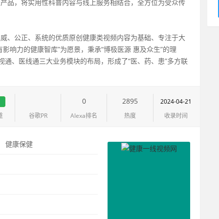
普产品，将实用性科普内容与线上服务相结合，全方位为受众传
权威、公正、系统的优质原创健康类视频内容为基础、专注于大
影响力的健康智库”为愿景，秉承“博极医源 惠及众生”的理
、药视通、医线通三大业务模块的布局，形成了“医、药、患”多方联
1
0
2895
2024-04-21
重
谷歌PR
Alexa排名
热度
收录时间
：
健康保健
：