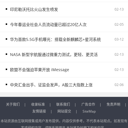
印尼勒沃托比火山发生喷发
02-13
今年春运全社会人员流动量已超过20亿人次
02-05
华为首款5.5G手机曝光：搭载全新麒麟芯+星河系统
03-12
NASA 新型宇航服通过微重力测试，更轻、更灵活
02-13
欧盟不会强迫苹果开放 iMessage
02-13
中央汇金出手、证监会发声，A股三大指数上涨
02-06
关于我们
|
收录标准
|
联系我们
|
广告合作
|
免责声明
|
友情链接
|
网站提交
|
SiteMap
本站资源由互联网搜集或用户发布提供，内容仅供参考，不代表本站观点。如发现有
害或侵权内容，请联系管理员,本站将及时撤下相关内容。