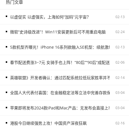
热门文章
以虚促实 以虚强实，上海如何“加码”元宇宙？
02-13
微软“史诗级改进”！Win11安装更新后可不用重启电脑
02-24
5款机型齐曝光！iPhone 16系列欲融入SE机型：续航激增、8G内存
02-13
春节配送费涨3−7元 女骑手也上阵！“80后”“90后”成配送主力
02-06
英雄联盟》开发者确认：通过匹配系统拉低玩家胜率并不存在
02-14
全国人大代表付喜国：在金融稳定法等立法中完善存款保险制度
03-04
苹果即将发布2024款iPad和Mac产品：无发布会直接上市
03-04
港股今日继续强势上攻！中国资产深夜狂飙
02-16