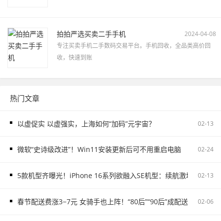
拍拍严选买卖二手手机
2024-04-08
专注买卖手机二手数码交易平台。手机回收，全品类高价回
收，快速到账
热门文章
以虚促实 以虚强实，上海如何“加码”元宇宙？
02-13
微软“史诗级改进”！Win11安装更新后可不用重启电脑
02-24
5款机型齐曝光！iPhone 16系列欲融入SE机型：续航激增、8G内存
02-13
春节配送费涨3−7元 女骑手也上阵！“80后”“90后”成配送主力
02-06