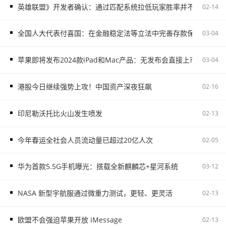
英雄联盟》开发者确认：通过匹配系统拉低玩家胜率并不存在
02-14
全国人大代表付喜国：在金融稳定法等立法中完善存款保险制度
03-04
苹果即将发布2024款iPad和Mac产品：无发布会直接上市
03-04
港股今日继续强势上攻！中国资产深夜狂飙
02-16
印尼勒沃托比火山发生喷发
02-13
今年春运全社会人员流动量已超过20亿人次
02-05
华为首款5.5G手机曝光：搭载全新麒麟芯+星河系统
03-12
NASA 新型宇航服通过微重力测试，更轻、更灵活
02-13
欧盟不会强迫苹果开放 iMessage
02-13