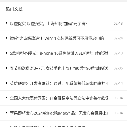
热门文章
以虚促实 以虚强实，上海如何“加码”元宇宙？
02-13
微软“史诗级改进”！Win11安装更新后可不用重启电脑
02-24
5款机型齐曝光！iPhone 16系列欲融入SE机型：续航激增、8G内存
02-13
春节配送费涨3−7元 女骑手也上阵！“80后”“90后”成配送主力
02-06
英雄联盟》开发者确认：通过匹配系统拉低玩家胜率并不存在
02-14
全国人大代表付喜国：在金融稳定法等立法中完善存款保险制度
03-04
苹果即将发布2024款iPad和Mac产品：无发布会直接上市
03-04