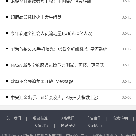
港股今日继续强势上攻！中国资产深夜狂飙
02-16
印尼勒沃托比火山发生喷发
02-13
今年春运全社会人员流动量已超过20亿人次
02-05
华为首款5.5G手机曝光：搭载全新麒麟芯+星河系统
03-12
NASA 新型宇航服通过微重力测试，更轻、更灵活
02-13
欧盟不会强迫苹果开放 iMessage
02-13
中央汇金出手、证监会发声，A股三大指数上涨
02-06
关于我们
|
收录标准
|
联系我们
|
广告合作
|
免责声明
|
友情链接
|
网站提交
|
SiteMap
本站资源由互联网搜集或用户发布提供，内容仅供参考，不代表本站观点。如发现有