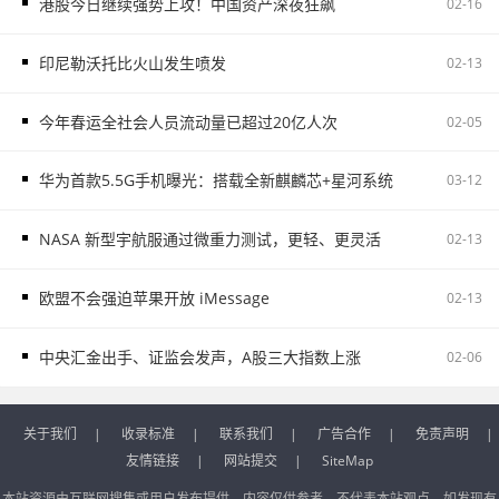
港股今日继续强势上攻！中国资产深夜狂飙
02-16
印尼勒沃托比火山发生喷发
02-13
今年春运全社会人员流动量已超过20亿人次
02-05
华为首款5.5G手机曝光：搭载全新麒麟芯+星河系统
03-12
NASA 新型宇航服通过微重力测试，更轻、更灵活
02-13
欧盟不会强迫苹果开放 iMessage
02-13
中央汇金出手、证监会发声，A股三大指数上涨
02-06
关于我们
|
收录标准
|
联系我们
|
广告合作
|
免责声明
|
友情链接
|
网站提交
|
SiteMap
本站资源由互联网搜集或用户发布提供，内容仅供参考，不代表本站观点。如发现有