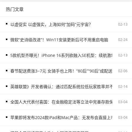
热门文章
以虚促实 以虚强实，上海如何“加码”元宇宙？
02-13
微软“史诗级改进”！Win11安装更新后可不用重启电脑
02-24
5款机型齐曝光！iPhone 16系列欲融入SE机型：续航激增、8G内存
02-13
春节配送费涨3−7元 女骑手也上阵！“80后”“90后”成配送主力
02-06
英雄联盟》开发者确认：通过匹配系统拉低玩家胜率并不存在
02-14
全国人大代表付喜国：在金融稳定法等立法中完善存款保险制度
03-04
苹果即将发布2024款iPad和Mac产品：无发布会直接上市
03-04