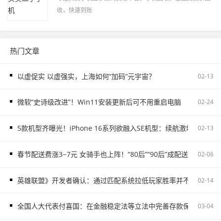
收，快速到账
热门文章
以虚促实 以虚强实，上海如何“加码”元宇宙？
02-13
微软“史诗级改进”！Win11安装更新后可不用重启电脑
02-24
5款机型齐曝光！iPhone 16系列欲融入SE机型：续航激增、8G内存
02-13
春节配送费涨3−7元 女骑手也上阵！“80后”“90后”成配送主力
02-06
英雄联盟》开发者确认：通过匹配系统拉低玩家胜率并不存在
02-14
全国人大代表付喜国：在金融稳定法等立法中完善存款保险制度
03-04