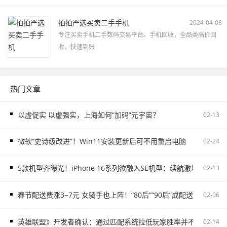
拍拍严选买卖二手手机
2024-04-08
专注买卖手机二手数码交易平台。手机回收，全品类高价回
收，快速到账
热门文章
以虚促实 以虚强实，上海如何“加码”元宇宙？
02-13
微软“史诗级改进”！Win11安装更新后可不用重启电脑
02-24
5款机型齐曝光！iPhone 16系列欲融入SE机型：续航激增、8G内存
02-13
春节配送费涨3−7元 女骑手也上阵！“80后”“90后”成配送主力
02-06
英雄联盟》开发者确认：通过匹配系统拉低玩家胜率并不存在
02-14