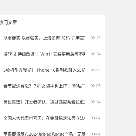
热门文章
以虚促实 以虚强实，上海如何“加码”元宇宙？
02-13
微软“史诗级改进”！Win11安装更新后可不用重启电脑
02-24
5款机型齐曝光！iPhone 16系列欲融入SE机型：续航激增、8G内存、5
02-13
春节配送费涨3−7元 女骑手也上阵！“80后”“90后”成配送主力
02-06
英雄联盟》开发者确认：通过匹配系统拉低玩家胜率并不存在
02-14
全国人大代表付喜国：在金融稳定法等立法中完善存款保险制度
03-04
苹果即将发布2024款iPad和Mac产品：无发布会直接上市
03-04