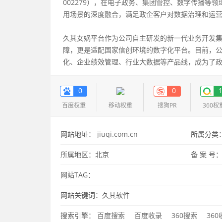
002279），在电子政务、集团管控、数字传播等
用场景的深度融合，满足政企客户对数据治理和运
久其女娲平台作为公司自主研发的新一代业务开发
障，更是适配国家信创环境的数字化平台。目前，
化、企业绩效管理、行业大数据等产品线，成为了
0
0
百度权重
移动权重
搜狗PR
360权
网站地址：
jiuqi.com.cn
所属分类
所属地区：
北京
备 案 号
网站TAG：
网站关键词：久其软件
搜索引擎：
百度搜索
百度收录
360搜索
36