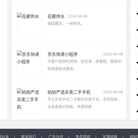
花都供水
2024-04-08
镇级整合，一网供水。
京东快递小程序
2024-04-08
为客户提供时效快、信息准、质量稳、服务好
的快递收派服务。
拍拍严选买卖二手手机
2024-04-08
专注买卖手机二手数码交易平台。手机回收，
全品类高价回收，快速到账
录标准
|
联系我们
|
广告合作
|
免责声明
|
友情链接
|
网站