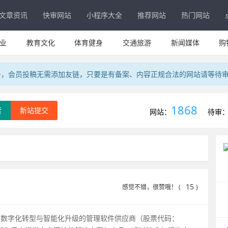
文章资讯
快审网站
小程序大全
推荐网站
热门网站
业
教育文化
体育健身
交通旅游
新闻媒体
购
务，会员投稿无需添加友链，只要是有备案、内容正规合法的网站请等待
1868
索
新站提交
网站：
待审
15
感觉不错，很赞哦！ (
)
、数字化转型与智能化升级的管理软件供应商（股票代码：