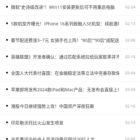
微软“史诗级改进”！Win11安装更新后可不用重启电脑
02-24
5款机型齐曝光！iPhone 16系列欲融入SE机型：续航激增、8G内存
02-13
春节配送费涨3−7元 女骑手也上阵！“80后”“90后”成配送主力
02-06
英雄联盟》开发者确认：通过匹配系统拉低玩家胜率并不存在
02-14
全国人大代表付喜国：在金融稳定法等立法中完善存款保险制度
03-04
苹果即将发布2024款iPad和Mac产品：无发布会直接上市
03-04
港股今日继续强势上攻！中国资产深夜狂飙
02-16
印尼勒沃托比火山发生喷发
02-13
今年春运全社会人员流动量已超过20亿人次
02-05