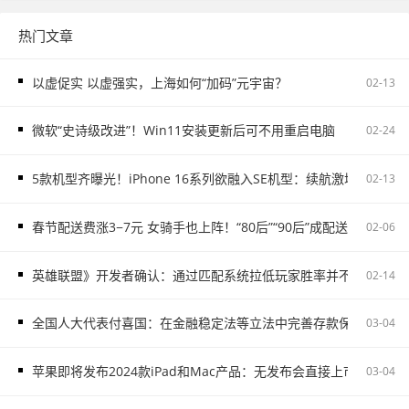
热门文章
以虚促实 以虚强实，上海如何“加码”元宇宙？
02-13
微软“史诗级改进”！Win11安装更新后可不用重启电脑
02-24
5款机型齐曝光！iPhone 16系列欲融入SE机型：续航激增、8G内存
02-13
春节配送费涨3−7元 女骑手也上阵！“80后”“90后”成配送主力
02-06
英雄联盟》开发者确认：通过匹配系统拉低玩家胜率并不存在
02-14
全国人大代表付喜国：在金融稳定法等立法中完善存款保险制度
03-04
苹果即将发布2024款iPad和Mac产品：无发布会直接上市
03-04