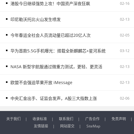
港股今日继续强势上攻！中国资产深夜狂飙
02-16
印尼勒沃托比火山发生喷发
02-13
今年春运全社会人员流动量已超过20亿人次
02-05
华为首款5.5G手机曝光：搭载全新麒麟芯+星河系统
03-12
NASA 新型宇航服通过微重力测试，更轻、更灵活
02-13
欧盟不会强迫苹果开放 iMessage
02-13
中央汇金出手、证监会发声，A股三大指数上涨
02-06
关于我们
|
收录标准
|
联系我们
|
广告合作
|
免责声明
|
友情链接
|
网站提交
|
SiteMap