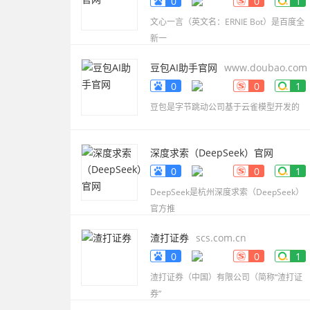
0
0
1
文心一言（英文名：ERNIE Bot）是百度全
新一
豆包AI助手官网
www.doubao.com
0
0
1
豆包是字节跳动公司基于云雀模型开发的
深度求索（DeepSeek）官网
www.deepseek.com
0
0
1
DeepSeek是杭州深度求索（DeepSeek）
官方推
渣打证券
scs.com.cn
0
0
1
渣打证券（中国）有限公司（简称“渣打证
券”