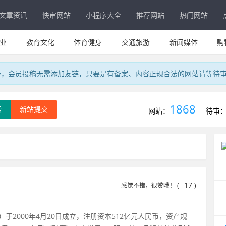
文章资讯
快审网站
小程序大全
推荐网站
热门网站
业
教育文化
体育健身
交通旅游
新闻媒体
购
务，会员投稿无需添加友链，只要是有备案、内容正规合法的网站请等待
1868
索
新站提交
网站：
待审
17
感觉不错，很赞哦！ (
)
于2000年4月20日成立，注册资本512亿元人民币，资产规