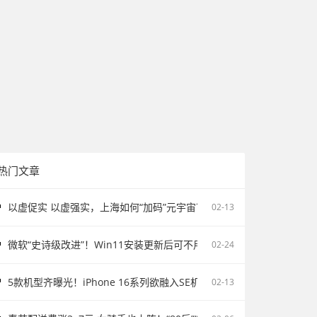
热门文章
以虚促实 以虚强实，上海如何“加码”元宇宙？
02-13
微软“史诗级改进”！Win11安装更新后可不用重启电脑
02-24
5款机型齐曝光！iPhone 16系列欲融入SE机型：续航激增、8G内存、5
02-13