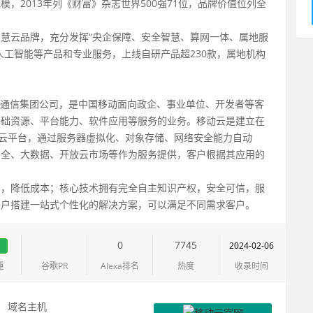
，2013年列《财富》杂志世界500强71位，品牌价值位列全
慧云品牌，充分发挥“央企保障、安全智慧、算网一体、属地服
人工智能等产品和专业服务，上线自研产品超230款，属地机构
）隶属于中国移动通信集团公司，是中国移动面向政企、事业单位、开发者等客
基础资源、平台能力、软件应用等服务的业务。移动云是建立在
有云平台，通过服务器虚拟化、对象存储、网络安全能力自动
安全、大数据、开放云市场等作为服务提供，客户根据其应用的
用，降低成本；核心技术拥有完全自主知识产权，安全可信，服
客户搭建一站式个性化的解决方案，可以满足不同需求客户。
1
0
7745
2024-02-06
重
谷歌PR
Alexa排名
热度
收录时间
：
域名主机