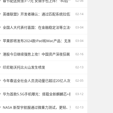
春节配送费涨3−7元 女骑手也上阵！“80后”“90后”成配送主力
02-06
英雄联盟》开发者确认：通过匹配系统拉低玩家胜率并不存在
02-14
全国人大代表付喜国：在金融稳定法等立法中完善存款保险制度
03-04
苹果即将发布2024款iPad和Mac产品：无发布会直接上市
03-04
港股今日继续强势上攻！中国资产深夜狂飙
02-16
印尼勒沃托比火山发生喷发
02-13
今年春运全社会人员流动量已超过20亿人次
02-05
华为首款5.5G手机曝光：搭载全新麒麟芯+星河系统
03-12
NASA 新型宇航服通过微重力测试，更轻、更灵活
02-13