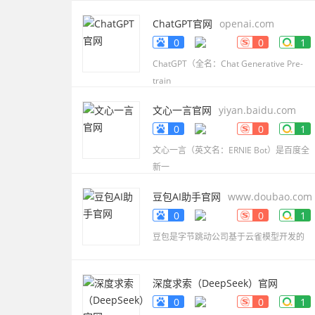
ChatGPT官网
openai.com
0
0
1
ChatGPT（全名：Chat Generative Pre-
train
文心一言官网
yiyan.baidu.com
0
0
1
文心一言（英文名：ERNIE Bot）是百度全
新一
豆包AI助手官网
www.doubao.com
0
0
1
豆包是字节跳动公司基于云雀模型开发的
深度求索（DeepSeek）官网
www.deepseek.com
0
0
1