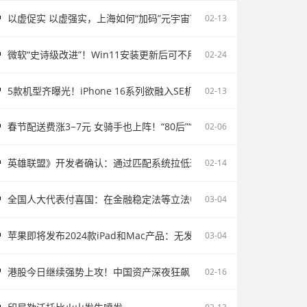
以虚促实 以虚强实，上海如何“加码”元宇宙？
02-13
微软“史诗级改进”！Win11安装更新后可不用重启电脑
02-24
5款机型齐曝光！iPhone 16系列欲融入SE机型：续航激增、8G内存、5
02-13
春节配送费涨3−7元 女骑手也上阵！“80后”“90后”成配送主力
02-06
英雄联盟》开发者确认：通过匹配系统拉低玩家胜率并不存在
02-14
全国人大代表付喜国：在金融稳定法等立法中完善存款保险制度
03-04
苹果即将发布2024款iPad和Mac产品：无发布会直接上市
03-04
港股今日继续强势上攻！中国资产深夜狂飙
02-16