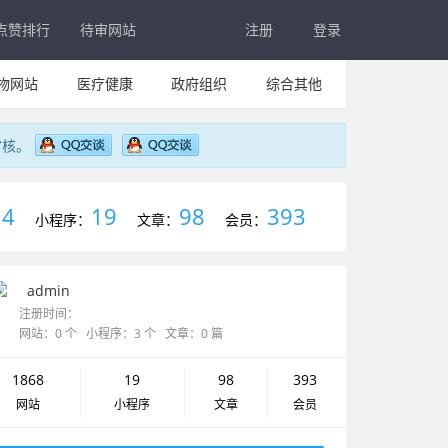
点赞排行
待审网站
注册
登录
物网站
医疗健康
政府组织
综合其他
审核。
4
19
98
393
：
小程序：
文章：
会员：
admin
注册时间：
网站：0 个 小程序：3 个 文章：0 篇
1868
19
98
393
网站
小程序
文章
会员