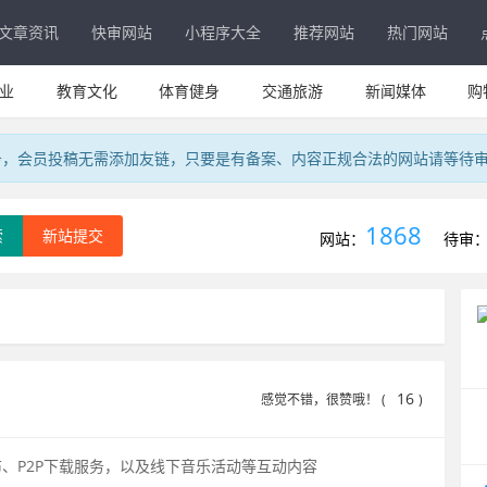
文章资讯
快审网站
小程序大全
推荐网站
热门网站
业
教育文化
体育健身
交通旅游
新闻媒体
购
务，会员投稿无需添加友链，只要是有备案、内容正规合法的网站请等待
1868
索
新站提交
网站：
待审
16
感觉不错，很赞哦！ (
)
布、P2P下载服务，以及线下音乐活动等互动内容