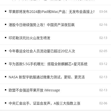
苹果即将发布2024款iPad和Mac产品：无发布会直接上市
03-04
港股今日继续强势上攻！中国资产深夜狂飙
02-16
印尼勒沃托比火山发生喷发
02-13
今年春运全社会人员流动量已超过20亿人次
02-05
华为首款5.5G手机曝光：搭载全新麒麟芯+星河系统
03-12
NASA 新型宇航服通过微重力测试，更轻、更灵活
02-13
欧盟不会强迫苹果开放 iMessage
02-13
中央汇金出手、证监会发声，A股三大指数上涨
02-06