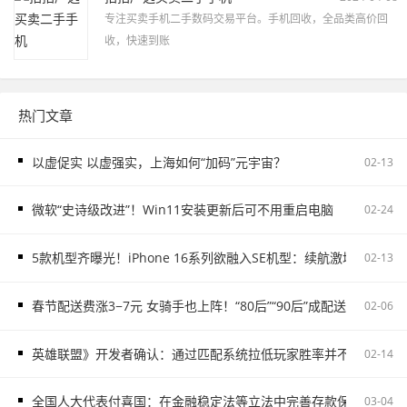
专注买卖手机二手数码交易平台。手机回收，全品类高价回
收，快速到账
热门文章
以虚促实 以虚强实，上海如何“加码”元宇宙？
02-13
微软“史诗级改进”！Win11安装更新后可不用重启电脑
02-24
5款机型齐曝光！iPhone 16系列欲融入SE机型：续航激增、8G内存
02-13
春节配送费涨3−7元 女骑手也上阵！“80后”“90后”成配送主力
02-06
英雄联盟》开发者确认：通过匹配系统拉低玩家胜率并不存在
02-14
全国人大代表付喜国：在金融稳定法等立法中完善存款保险制度
03-04