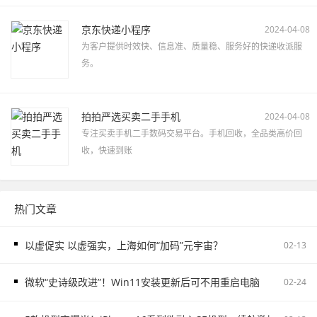
京东快递小程序
2024-04-08
为客户提供时效快、信息准、质量稳、服务好的快递收派服
务。
拍拍严选买卖二手手机
2024-04-08
专注买卖手机二手数码交易平台。手机回收，全品类高价回
收，快速到账
热门文章
以虚促实 以虚强实，上海如何“加码”元宇宙？
02-13
微软“史诗级改进”！Win11安装更新后可不用重启电脑
02-24