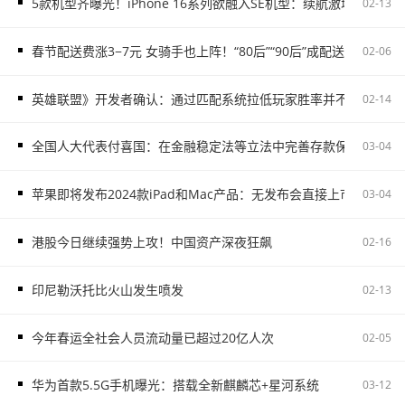
5款机型齐曝光！iPhone 16系列欲融入SE机型：续航激增、8G内存
02-13
春节配送费涨3−7元 女骑手也上阵！“80后”“90后”成配送主力
02-06
英雄联盟》开发者确认：通过匹配系统拉低玩家胜率并不存在
02-14
全国人大代表付喜国：在金融稳定法等立法中完善存款保险制度
03-04
苹果即将发布2024款iPad和Mac产品：无发布会直接上市
03-04
港股今日继续强势上攻！中国资产深夜狂飙
02-16
印尼勒沃托比火山发生喷发
02-13
今年春运全社会人员流动量已超过20亿人次
02-05
华为首款5.5G手机曝光：搭载全新麒麟芯+星河系统
03-12