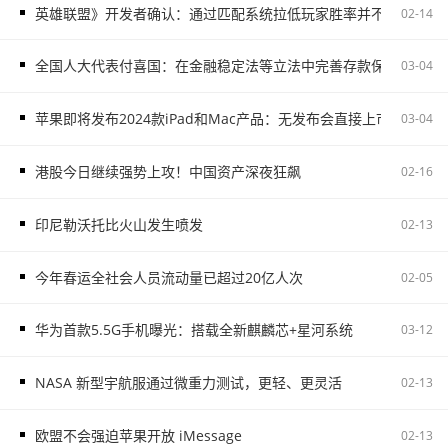
英雄联盟》开发者确认：通过匹配系统拉低玩家胜率并不存在
02-14
全国人大代表付喜国：在金融稳定法等立法中完善存款保险制度
03-04
苹果即将发布2024款iPad和Mac产品：无发布会直接上市
03-04
港股今日继续强势上攻！中国资产深夜狂飙
02-16
印尼勒沃托比火山发生喷发
02-13
今年春运全社会人员流动量已超过20亿人次
02-05
华为首款5.5G手机曝光：搭载全新麒麟芯+星河系统
03-12
NASA 新型宇航服通过微重力测试，更轻、更灵活
02-13
欧盟不会强迫苹果开放 iMessage
02-13