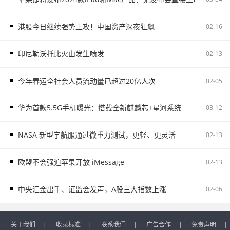
港股今日继续强势上攻！中国资产深夜狂飙
02-16
印尼勒沃托比火山发生喷发
02-13
今年春运全社会人员流动量已超过20亿人次
02-05
华为首款5.5G手机曝光：搭载全新麒麟芯+星河系统
03-12
NASA 新型宇航服通过微重力测试，更轻、更灵活
02-13
欧盟不会强迫苹果开放 iMessage
02-13
中央汇金出手、证监会发声，A股三大指数上涨
02-06
关于我们
|
收录标准
|
联系我们
|
广告合作
|
免责声明
|