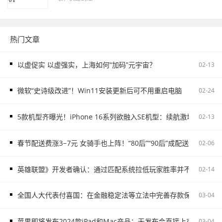
热门文章
以虚促实 以虚强实，上海如何“加码”元宇宙？
02-13
微软“史诗级改进”！Win11安装更新后可不用重启电脑
02-24
5款机型齐曝光！iPhone 16系列欲融入SE机型：续航激增、8G内存
02-13
春节配送费涨3−7元 女骑手也上阵！“80后”“90后”成配送主力
02-06
英雄联盟》开发者确认：通过匹配系统拉低玩家胜率并不存在
02-14
全国人大代表付喜国：在金融稳定法等立法中完善存款保险制度
03-04
苹果即将发布2024款iPad和Mac产品：无发布会直接上市
03-04