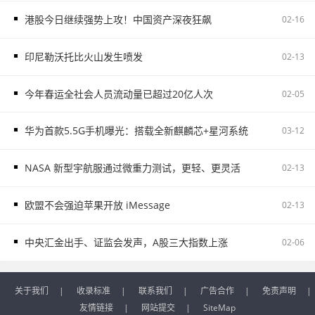
港股今日继续强势上攻！中国资产深夜狂飙
02-16
印尼勒沃托比火山发生喷发
02-13
今年春运全社会人员流动量已超过20亿人次
02-05
华为首款5.5G手机曝光：搭载全新麒麟芯+星河系统
03-12
NASA 新型宇航服通过微重力测试，更轻、更灵活
02-13
欧盟不会强迫苹果开放 iMessage
02-13
中央汇金出手、证监会发声，A股三大指数上涨
02-06
关于我们
|
收录标准
|
联系我们
|
广告合作
|
免责声明
|
友情链接
|
网站提交
|
SiteMap