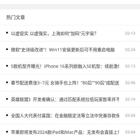
热门文章
以虚促实 以虚强实，上海如何“加码”元宇宙？
02-13
微软“史诗级改进”！Win11安装更新后可不用重启电脑
02-24
5款机型齐曝光！iPhone 16系列欲融入SE机型：续航激增、8G内存
02-13
春节配送费涨3−7元 女骑手也上阵！“80后”“90后”成配送主力
02-06
英雄联盟》开发者确认：通过匹配系统拉低玩家胜率并不存在
02-14
全国人大代表付喜国：在金融稳定法等立法中完善存款保险制度
03-04
苹果即将发布2024款iPad和Mac产品：无发布会直接上市
03-04