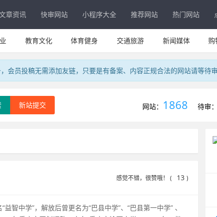
文章资讯
快审网站
小程序大全
推荐网站
热门网站
业
教育文化
体育健身
交通旅游
新闻媒体
购
务，会员投稿无需添加友链，只要是有备案、内容正规合法的网站请等待
1868
索
新站提交
网站：
待审
13
感觉不错，很赞哦！ (
)
“益智中学”，解放后曾更名为“巴县中学”、“巴县第一中学” 、