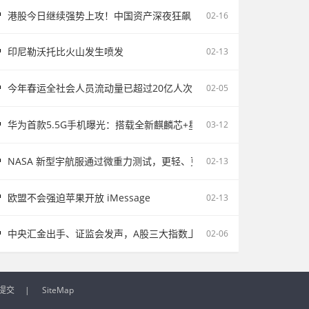
港股今日继续强势上攻！中国资产深夜狂飙
02-16
印尼勒沃托比火山发生喷发
02-13
今年春运全社会人员流动量已超过20亿人次
02-05
华为首款5.5G手机曝光：搭载全新麒麟芯+星河系统
03-12
NASA 新型宇航服通过微重力测试，更轻、更灵活
02-13
欧盟不会强迫苹果开放 iMessage
02-13
中央汇金出手、证监会发声，A股三大指数上涨
02-06
提交
|
SiteMap