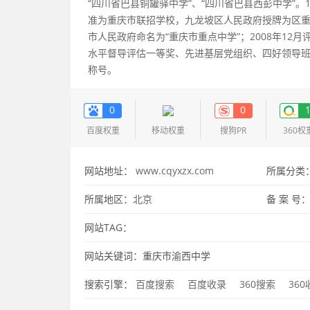
“四川省巴县铜罐驿中学”、“四川省巴县西彭中学”。1
准为重庆市联招学校，九龙坡区人民政府授牌为区重点
市人民政府命名为“重庆市重点中学”；2008年1
水平督导评估一等奖、先进基层党组织、四好领导
称号。
0
0
百度权重
移动权重
搜狗PR
360权
网站地址：
www.cqyxzx.com
所属分类
所属地区：
北京
备 案 号
网站TAG：
网站关键词：重庆市渝西中学
搜索引擎：
百度搜索
百度收录
360搜索
36