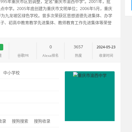
995年重庆市区划调整，定名“重庆市渝西中学”。2001年，批
中学。2005年底创建为重庆市文明单位；2006年5月，重庆
2月评为九龙坡区绿色学校。曾多次荣获区思想道德先进集体、办学
班子、初高中教育教学先进集体、教师教育工作先进集体等荣誉
1
0
3657
2024-05-23
重
谷歌PR
Alexa排名
热度
收录时间
：
中小学校
：
0收录
搜狗搜索
搜狗收录