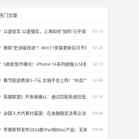
热门文章
以虚促实 以虚强实，上海如何“加码”元宇宙？
02-13
微软“史诗级改进”！Win11安装更新后可不用重启电脑
02-24
5款机型齐曝光！iPhone 16系列欲融入SE机型：续航激增、8G内存、5
02-13
春节配送费涨3−7元 女骑手也上阵！“80后”“90后”成配送主力
02-06
英雄联盟》开发者确认：通过匹配系统拉低玩家胜率并不存在
02-14
全国人大代表付喜国：在金融稳定法等立法中完善存款保险制度
03-04
苹果即将发布2024款iPad和Mac产品：无发布会直接上市
03-04