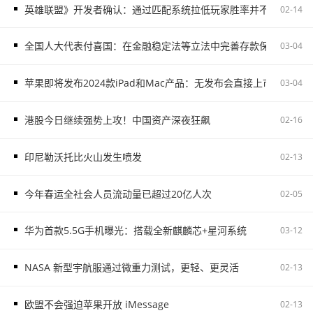
英雄联盟》开发者确认：通过匹配系统拉低玩家胜率并不存在
02-14
全国人大代表付喜国：在金融稳定法等立法中完善存款保险制度
03-04
苹果即将发布2024款iPad和Mac产品：无发布会直接上市
03-04
港股今日继续强势上攻！中国资产深夜狂飙
02-16
印尼勒沃托比火山发生喷发
02-13
今年春运全社会人员流动量已超过20亿人次
02-05
华为首款5.5G手机曝光：搭载全新麒麟芯+星河系统
03-12
NASA 新型宇航服通过微重力测试，更轻、更灵活
02-13
欧盟不会强迫苹果开放 iMessage
02-13