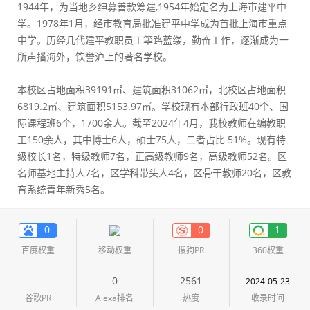
1944年，为当地乡绅募善款筹建,1954年始定名为上海市建平中
学。1978年1月，经市教育局批准建平中学成为首批上海市重点
中学。历经几代建平教职员工筚路蓝缕，勤奋工作，逐渐成为一
所声播海外，饮誉沪上的著名学校。
本校区占地面积39191㎡、建筑面积31062㎡，北校区占地面积
6819.2㎡、建筑面积5153.97㎡。学校现有本部行政班40个、国
际课程班6个，1700余人。截至2024年4月，我校教师在编教职
工150余人，其中博士6人，硕士75人，二者占比 51%。现有特
级校长1名，特级教师7名，正高级教师9名，高级教师52名。区
名师基地主持人7名，区学科带头人4名，区骨干教师20名，区教
育系统青年新秀5名。
0
0
1
百度权重
移动权重
搜狗PR
360权重
0
2561
2024-05-23
谷歌PR
Alexa排名
热度
收录时间