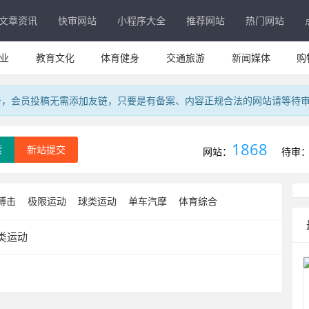
文章资讯
快审网站
小程序大全
推荐网站
热门网站
业
教育文化
体育健身
交通旅游
新闻媒体
购
务，会员投稿无需添加友链，只要是有备案、内容正规合法的网站请等待
1868
索
新站提交
网站：
待审
搏击
极限运动
球类运动
单车汽摩
体育综合
类运动