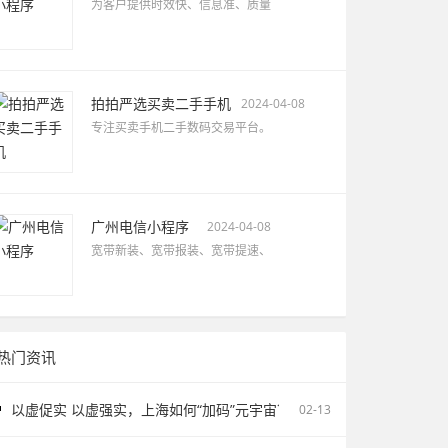
为客户提供时效快、信息准、质量
拍拍严选买卖二手手机
2024-04-08
专注买卖手机二手数码交易平台。
广州电信小程序
2024-04-08
宽带新装、宽带报装、宽带提速、
热门资讯
以虚促实 以虚强实，上海如何“加码”元宇宙？
02-13