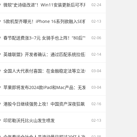
微软“史诗级改进”！Win11安装更新后可不用重启电脑
02-24
5款机型齐曝光！iPhone 16系列欲融入SE机型：续航激增、8G内存、5
02-13
春节配送费涨3−7元 女骑手也上阵！“80后”“90后”成配送主力
02-06
英雄联盟》开发者确认：通过匹配系统拉低玩家胜率并不存在
02-14
全国人大代表付喜国：在金融稳定法等立法中完善存款保险制度
03-04
苹果即将发布2024款iPad和Mac产品：无发布会直接上市
03-04
港股今日继续强势上攻！中国资产深夜狂飙
02-16
印尼勒沃托比火山发生喷发
02-13
今年春运全社会人员流动量已超过20亿人次
02-05