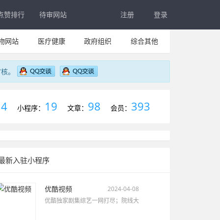
点赞排行
待审网站
注册
登录
物网站
医疗健康
政府组织
综合其他
审核。
4
19
98
393
：
小程序：
文章：
会员：
最新入驻小程序
优酷视频
2024-04-08
优酷独家剧集综艺一网打尽；院线大