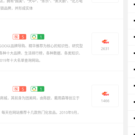
店，拥有“国美”、“大中”、“永乐”、“黑天鹅”、“北方电
连锁品牌，并形成实体
5
1
AIGOO以品牌导购、精华推荐为核心的知识性、研究型
2631
各种十大品牌、生活排行榜，各种数据、各类知识、
2019年十大名单查询网站。
5
1
卖商城，其前身为团美网，由陈欧、戴雨森等创立于
1466
：每天在网站推荐十几款热门化妆品。2010年9月，
品牌，并且启用全新顶级