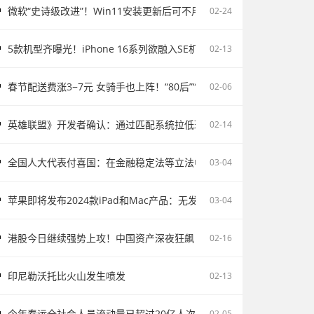
微软“史诗级改进”！Win11安装更新后可不用重启电脑
02-24
5款机型齐曝光！iPhone 16系列欲融入SE机型：续航激增、8G内存、5
02-13
春节配送费涨3−7元 女骑手也上阵！“80后”“90后”成配送主力
02-06
英雄联盟》开发者确认：通过匹配系统拉低玩家胜率并不存在
02-14
全国人大代表付喜国：在金融稳定法等立法中完善存款保险制度
03-04
苹果即将发布2024款iPad和Mac产品：无发布会直接上市
03-04
港股今日继续强势上攻！中国资产深夜狂飙
02-16
印尼勒沃托比火山发生喷发
02-13
今年春运全社会人员流动量已超过20亿人次
02-05