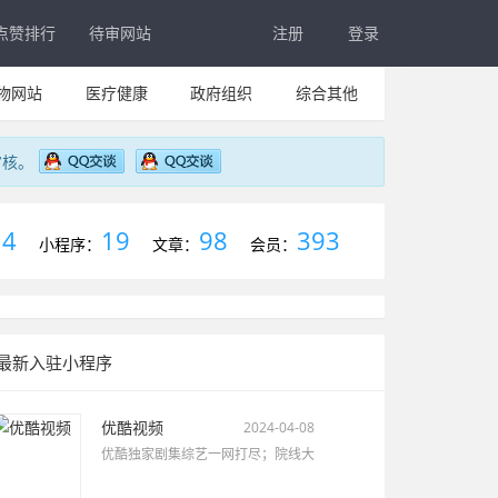
点赞排行
待审网站
注册
登录
物网站
医疗健康
政府组织
综合其他
审核。
4
19
98
393
：
小程序：
文章：
会员：
最新入驻小程序
优酷视频
2024-04-08
优酷独家剧集综艺一网打尽；院线大