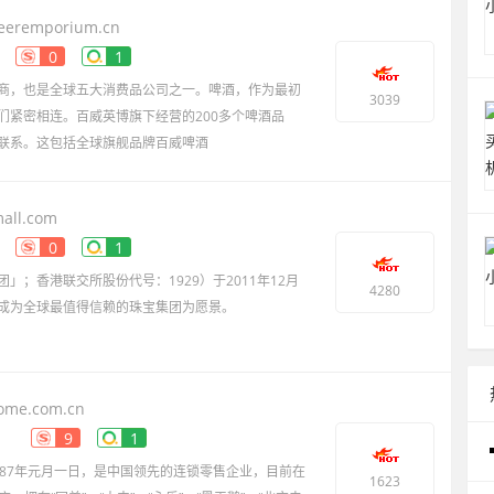
eeremporium.cn
0
1
商，也是全球五大消费品公司之一。啤酒，作为最初
3039
们紧密相连。百威英博旗下经营的200多个啤酒品
联系。这包括全球旗舰品牌百威啤酒
all.com
0
1
」；香港联交所股份代号：1929）于2011年12月
4280
成为全球最值得信赖的珠宝集团为愿景。
于1929年，广获认同为信誉及正货的象征，并以产品
ome.com.cn
9
1
987年元月一日，是中国领先的连锁零售企业，目前在
1623