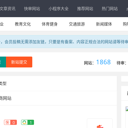
文章资讯
快审网站
小程序大全
推荐网站
热门网站
业
教育文化
体育健身
交通旅游
新闻媒体
购
务，会员投稿无需添加友链，只要是有备案、内容正规合法的网站请等待
1868
索
新站提交
网站：
待审
类型
商网站
0
1