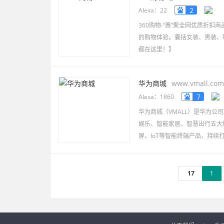
2
Alexa：22
360购物-“惠”聚全网优质折扣
的购物体验。囊括女装、男装、
都在这里！】
“360购物”中的购物网站主要有
华为商城
www.vmall.com
7
Alexa：1860
华为商城（VMALL）是华为
娱乐、智能家居、智慧出行五大
屏、IoT等智能终端产品，持
17
1