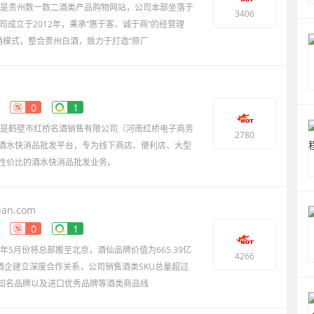
，是贵州数一数二酒类产品购物网站，公司本部坐落于
3406
司成立于2012年，秉承“惠于客、诚于商”的经营理
销模式，整合贵州白酒，致力于打造“原厂
0
1
m），是鹤壁市红桥名酒销售有限公司（河南红桥电子商务
2780
酒水快消品批发平台，专为线下商店、便利店、大型
性价比的酒水快消品批发业务。
ian.com
0
1
10年5月份将总部搬至北京，酒仙品牌价值为665.39亿
4266
酒企建立深度合作关系，公司销售酒类SKU总量超过
内知名品牌以及进口优秀品牌等酒类商品线