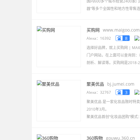
国内600多个城市经营2400家门
器”等多个全国性和地方性零售
买购网
www.maigoo.com
8
Alexa：16392
选择好品牌，就上买购网 | M
门户网站，在上面可以查询到：
剖析、解读等。买购网是2018-
聚美优品
bj.jumei.com
3
Alexa：32767
聚美优品 是一家化妆品限时特
2010年3月。
聚美优品首创“化妆品团购”模式
团美网正式全面启用聚美优品新
360购物
gouwu.360.cn