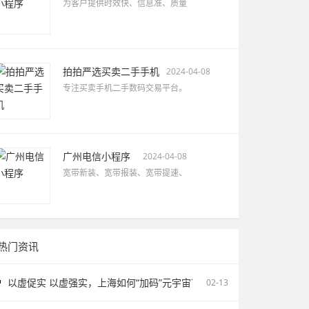
为客户提供时效快、信息准、质量
拍拍严选买卖二手手机
2024-04-08
专注买卖手机二手数码交易平台。
广州电信小程序
2024-04-08
宽带新装、宽带报装、宽带提速、
热门资讯
以虚促实 以虚强实，上海如何“加码”元宇宙？
02-13