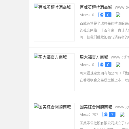
百威英博啤酒商城
www.b
0
Alexa：0
百威英博是全球领先的啤酒酿造
的社交网络，千百年来一直让人
牌，使我们继续加强与消费者的
周大福官方商城
www.ctfm
0
Alexa：0
周大福珠宝集团有限公司（「集团
在香港联合交易所主板上市，以
集团标志性品牌「周大福」创立
设
国美综合网购商城
www.g
7
Alexa：707
国美零售控股有限公司成立于1