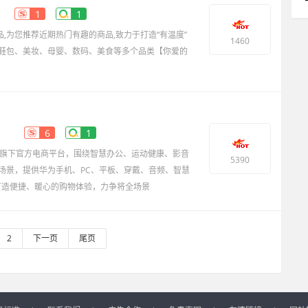
1
1
商品,为您推荐近期热门有趣的商品,致力于打造“有温度”
1460
鞋包、美妆、母婴、数码、美食等多个品类【你爱的
京东
6
1
公司旗下官方电商平台，围绕智慧办公、运动健康、影音
5390
场景，提供华为手机、PC、平板、穿戴、音频、智慧
续打造便捷、暖心的购物体验，力争将全场景
2
下一页
尾页