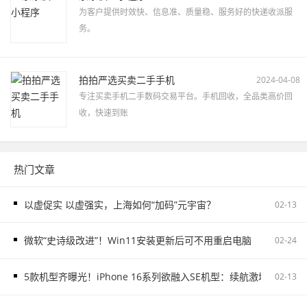
为客户提供时效快、信息准、质量稳、服务好的快递收派服
务。
拍拍严选买卖二手手机
2024-04-08
专注买卖手机二手数码交易平台。手机回收，全品类高价回
收，快速到账
热门文章
以虚促实 以虚强实，上海如何“加码”元宇宙？
02-13
微软“史诗级改进”！Win11安装更新后可不用重启电脑
02-24
5款机型齐曝光！iPhone 16系列欲融入SE机型：续航激增、8G内存
02-13