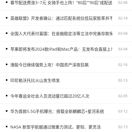
春节配送费涨3−7元 女骑手也上阵！“80后”“90后”成配送主力
02-06
英雄联盟》开发者确认：通过匹配系统拉低玩家胜率并不存在
02-14
全国人大代表付喜国：在金融稳定法等立法中完善存款保险制度
03-04
苹果即将发布2024款iPad和Mac产品：无发布会直接上市
03-04
港股今日继续强势上攻！中国资产深夜狂飙
02-16
印尼勒沃托比火山发生喷发
02-13
今年春运全社会人员流动量已超过20亿人次
02-05
华为首款5.5G手机曝光：搭载全新麒麟芯+星河系统
03-12
NASA 新型宇航服通过微重力测试，更轻、更灵活
02-13