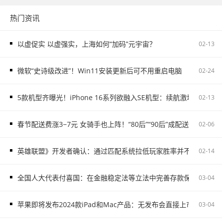
热门资讯
以虚促实 以虚强实，上海如何“加码”元宇宙？
02-13
微软“史诗级改进”！Win11安装更新后可不用重启电脑
02-24
5款机型齐曝光！iPhone 16系列欲融入SE机型：续航激增、8G内存
02-13
春节配送费涨3−7元 女骑手也上阵！“80后”“90后”成配送主力
02-06
英雄联盟》开发者确认：通过匹配系统拉低玩家胜率并不存在
02-14
全国人大代表付喜国：在金融稳定法等立法中完善存款保险制度
03-04
苹果即将发布2024款iPad和Mac产品：无发布会直接上市
03-04