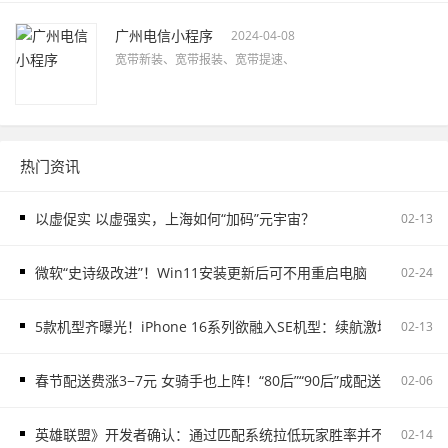
广州电信小程序
2024-04-08
宽带新装、宽带报装、宽带提速、
热门资讯
以虚促实 以虚强实，上海如何“加码”元宇宙？
02-13
微软“史诗级改进”！Win11安装更新后可不用重启电脑
02-24
5款机型齐曝光！iPhone 16系列欲融入SE机型：续航激增、8G内存
02-13
春节配送费涨3−7元 女骑手也上阵！“80后”“90后”成配送主力
02-06
英雄联盟》开发者确认：通过匹配系统拉低玩家胜率并不存在
02-14