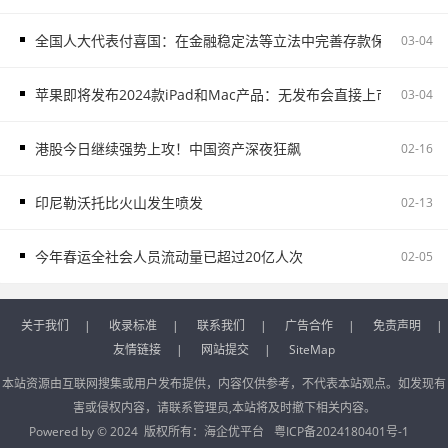
全国人大代表付喜国：在金融稳定法等立法中完善存款保险制度
03-04
苹果即将发布2024款iPad和Mac产品：无发布会直接上市
03-04
港股今日继续强势上攻！中国资产深夜狂飙
02-16
印尼勒沃托比火山发生喷发
02-13
今年春运全社会人员流动量已超过20亿人次
02-05
关于我们
|
收录标准
|
联系我们
|
广告合作
|
免责声明
|
友情链接
|
网站提交
|
SiteMap
本站资源由互联网搜集或用户发布提供，内容仅供参考，不代表本站观点。如发现有
害或侵权内容，请联系管理员,本站将及时撤下相关内容。
Powered by © 2024 版权所有：
海企优平台
粤ICP备2024180401号-1