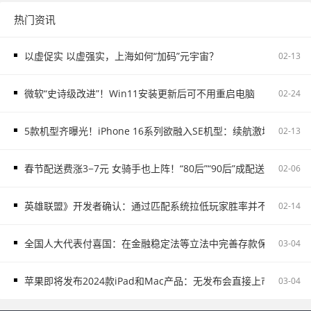
热门资讯
以虚促实 以虚强实，上海如何“加码”元宇宙？
02-13
微软“史诗级改进”！Win11安装更新后可不用重启电脑
02-24
5款机型齐曝光！iPhone 16系列欲融入SE机型：续航激增、8G内存
02-13
春节配送费涨3−7元 女骑手也上阵！“80后”“90后”成配送主力
02-06
英雄联盟》开发者确认：通过匹配系统拉低玩家胜率并不存在
02-14
全国人大代表付喜国：在金融稳定法等立法中完善存款保险制度
03-04
苹果即将发布2024款iPad和Mac产品：无发布会直接上市
03-04