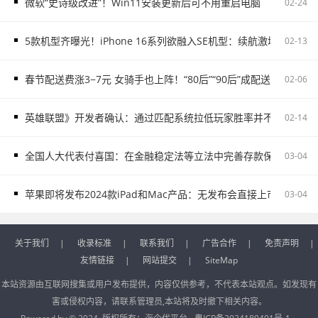
微软“史诗级改进”！Win11安装更新后可不用重启电脑
02-24
5款机型齐曝光！iPhone 16系列欲融入SE机型：续航激增、8G内存
02-13
春节配送费涨3−7元 女骑手也上阵！“80后”“90后”成配送主力
02-06
英雄联盟》开发者确认：通过匹配系统拉低玩家胜率并不存在
02-14
全国人大代表付喜国：在金融稳定法等立法中完善存款保险制度
03-04
苹果即将发布2024款iPad和Mac产品：无发布会直接上市
03-04
关于我们
|
收录标准
|
联系我们
|
广告合作
|
免责声明
|
友情链接
|
网站提交
|
SiteMap
本站资源由互联网搜集或用户发布提供，内容仅供参考，不代表本站观点。如发现有
害或侵权内容，请联系管理员,本站将及时撤下相关内容。