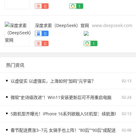
0
1
深度求索（DeepSeek）官网
www.deepseek.com
0
0
1
热门资讯
以虚促实 以虚强实，上海如何“加码”元宇宙？
02-13
微软“史诗级改进”！Win11安装更新后可不用重启电脑
02-24
5款机型齐曝光！iPhone 16系列欲融入SE机型：续航激增、8G内存
02-13
春节配送费涨3−7元 女骑手也上阵！“80后”“90后”成配送主力
02-06